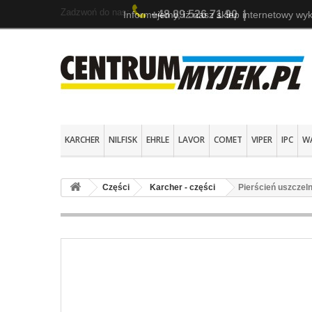
Zadzwoń do nas:
+48 89 526 71 90
|
Informujemy, iż nasz sklep internetowy wyk
KARCHER
NILFISK
EHRLE
LAVOR
COMET
VIPER
IPC
W
Części
Karcher - części
Pierścień uszczel