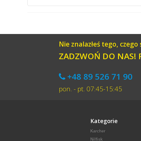
Nie znalazłeś tego, czego
ZADZWOŃ DO NAS!
+48 89 526 71 90
pon. - pt. 07:45-15:45
Kategorie
Karcher
Nilfisk