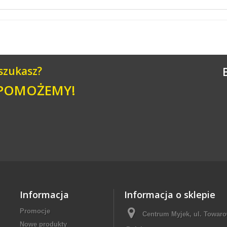
 szukasz?
 POMOŻEMY!
Informacja
Informacja o sklepie
Promocje
Centrum Myjek, ul. Towaro
Nowe produkty