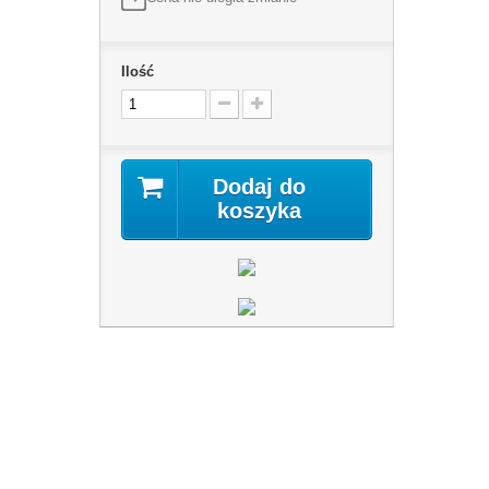
Ilość
Dodaj do
koszyka