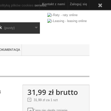
Kontakt z nami
Zaloguj się
olityką plików cookies
serwisu.
k
(pusty)
OKUMENTACJA
31,99 zł
brutto
3
31,99 zł
za 1 szt
Cena nie uległa zmianie