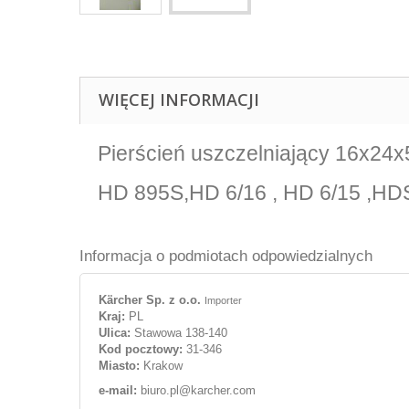
WIĘCEJ INFORMACJI
Pierścień uszczelniający 16x24x
HD 895S,HD 6/16 , HD 6/15 ,HDS 
Informacja o podmiotach odpowiedzialnych
Kärcher Sp. z o.o.
Importer
Kraj:
PL
Ulica:
Stawowa 138-140
Kod pocztowy:
31-346
Miasto:
Krakow
e-mail:
biuro.pl@karcher.com