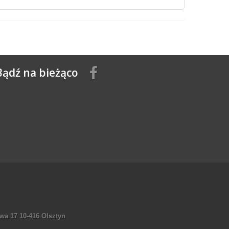
Bądź na bieżąco
wa 17 10-416 Olsztyn