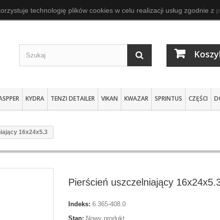
orzystuje technologię plików cookies w celu realizacji usług zgodnie z
p
Koszy
ASPPER
KYDRA
TENZI DETAILER
VIKAN
KWAZAR
SPRINTUS
CZĘŚCI
D
niający 16x24x5.3
Pierścień uszczelniający 16x24x5.
Indeks:
6.365-408.0
Stan:
Nowy produkt