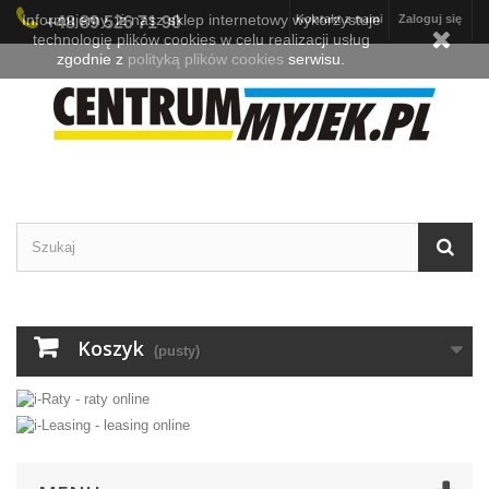
Informujemy, iż nasz sklep internetowy wykorzystuje
Kontakt z nami
Zaloguj się
+48 89 526 71 90
technologię plików cookies w celu realizacji usług
zgodnie z
polityką plików cookies
serwisu.
Koszyk
(pusty)