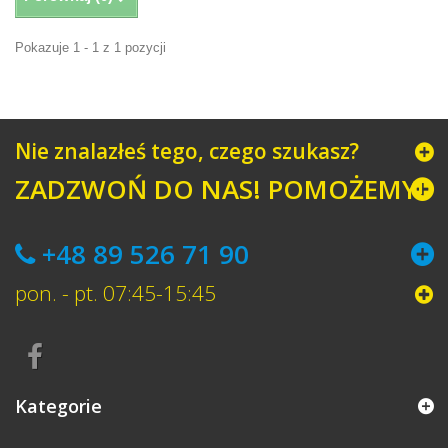
Pokazuje 1 - 1 z 1 pozycji
Nie znalazłeś tego, czego szukasz?
ZADZWOŃ DO NAS! POMOŻEMY!
+48 89 526 71 90
pon. - pt. 07:45-15:45
Kategorie