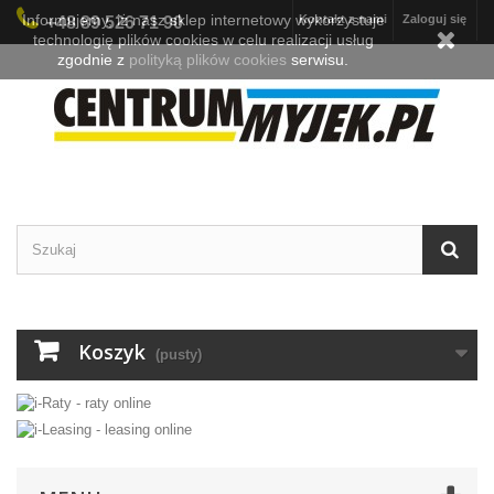
Informujemy, iż nasz sklep internetowy wykorzystuje
Kontakt z nami
Zaloguj się
+48 89 526 71 90
technologię plików cookies w celu realizacji usług
zgodnie z
polityką plików cookies
serwisu.
Koszyk
(pusty)