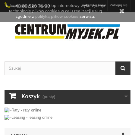
Informujemy, iż nasz sklep internetowy wykorzystuje
Kontakt z nami
Zaloguj się
+48 89 526 71 90
technologię plików cookies w celu realizacji usług
zgodnie z
polityką plików cookies
serwisu.
Koszyk
(pusty)