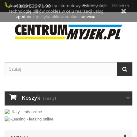
Informujemy, iż nasz sklep internetowy wykorzystuje
Kontakt z nami
Zaloguj się
+48 89 526 71 90
technologię plików cookies w celu realizacji usług
zgodnie z
polityką plików cookies
serwisu.
Koszyk
(pusty)