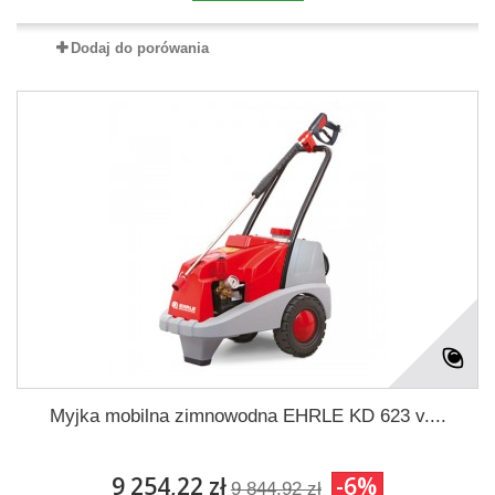
Dodaj do porówania
Myjka mobilna zimnowodna EHRLE KD 623 v....
9 254,22 zł
-6%
9 844,92 zł