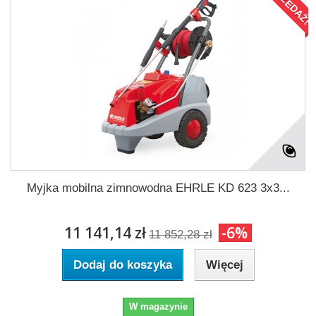
Myjka mobilna zimnowodna EHRLE KD 623 3x3...
11 141,14 zł
-6%
11 852,28 zł
Dodaj do koszyka
Więcej
W magazynie