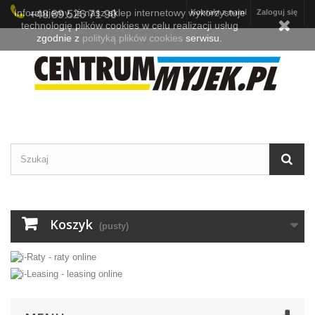
Informujemy, iż nasz sklep internetowy wykorzystuje
Kontakt z nami
Zaloguj się
+48 89 526 71 90
technologię plików cookies w celu realizacji usług
zgodnie z
polityką plików cookies
serwisu.
Koszyk
(pusty)