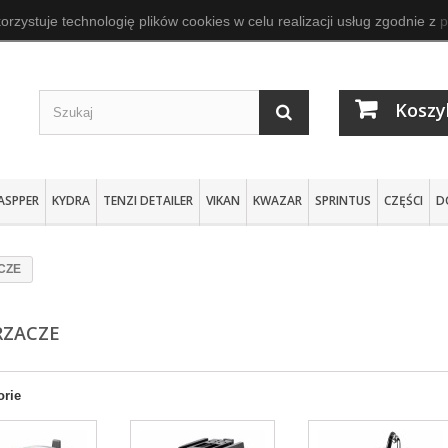
orzystuje technologię plików cookies w celu realizacji usług zgodnie z
p
Koszy
ASPPER
KYDRA
TENZI DETAILER
VIKAN
KWAZAR
SPRINTUS
CZĘŚCI
D
CZE
RZACZE
orie