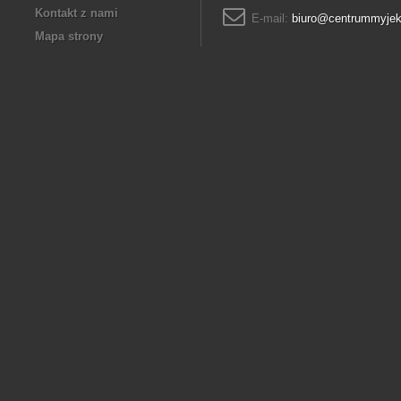
Kontakt z nami
E-mail:
biuro@centrummyjek
Mapa strony