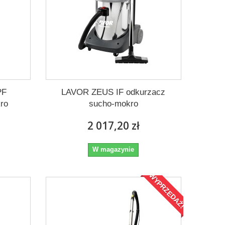
PF
LAVOR ZEUS IF odkurzacz
ro
sucho-mokro
2 017,20 zł
W magazynie
WYPRZEDAŻ!