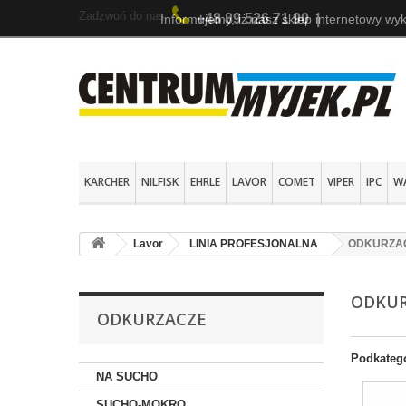
Zadzwoń do nas:
+48 89 526 71 90
|
Informujemy, iż nasz sklep internetowy wyk
KARCHER
NILFISK
EHRLE
LAVOR
COMET
VIPER
IPC
W
Lavor
LINIA PROFESJONALNA
ODKURZA
ODKU
ODKURZACZE
Podkateg
NA SUCHO
SUCHO-MOKRO