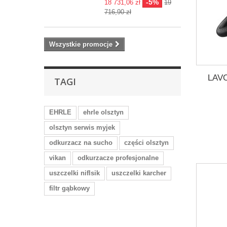
-5%
18 731,06 zł
19
716,90 zł
Wszystkie promocje
LAVO
TAGI
EHRLE
ehrle olsztyn
olsztyn serwis myjek
odkurzacz na sucho
części olsztyn
vikan
odkurzacze profesjonalne
uszczelki niflsik
uszczelki karcher
filtr gąbkowy