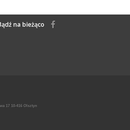
Bądź na bieżąco
wa 17 10-416 Olsztyn