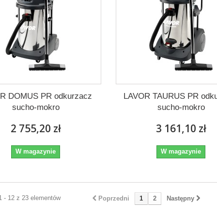
R DOMUS PR odkurzacz
LAVOR TAURUS PR odku
sucho-mokro
sucho-mokro
2 755,20 zł
3 161,10 zł
W magazynie
W magazynie
1 - 12 z 23 elementów
Poprzedni
1
2
Następny