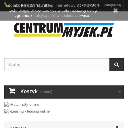
Informujemy, iż nasz sklep internetowy wykorzystuje
Kontakt z nami
Zaloguj się
+48 89 526 71 90
technologię plików cookies w celu realizacji usług
zgodnie z
polityką plików cookies
serwisu.
Koszyk
(pusty)