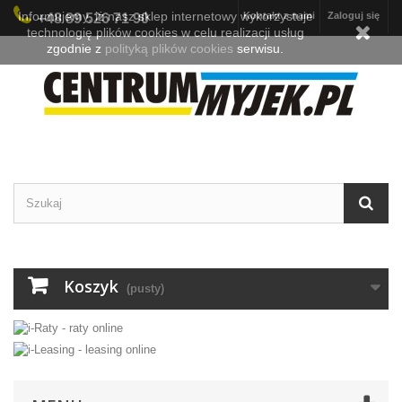
Informujemy, iż nasz sklep internetowy wykorzystuje
Kontakt z nami
Zaloguj się
+48 89 526 71 90
technologię plików cookies w celu realizacji usług
zgodnie z
polityką plików cookies
serwisu.
Koszyk
(pusty)