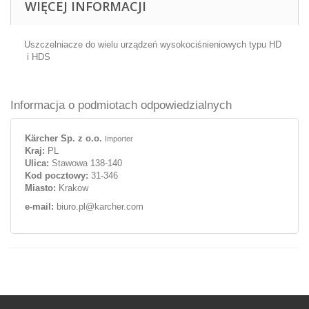
WIĘCEJ INFORMACJI
Uszczelniacze do wielu urządzeń wysokociśnieniowych typu HD
i HDS
Informacja o podmiotach odpowiedzialnych
Kärcher Sp. z o.o.
Importer
Kraj:
PL
Ulica:
Stawowa 138-140
Kod pocztowy:
31-346
Miasto:
Krakow
e-mail:
biuro.pl@karcher.com