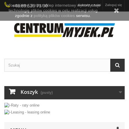
Informujemy, iż nasz sklep internetowy wykorzystuje
Kontakt z nami
Zaloguj się
+48 89 526 71 90
technologię plików cookies w celu realizacji usług
zgodnie z
polityką plików cookies
serwisu.
Koszyk
(pusty)