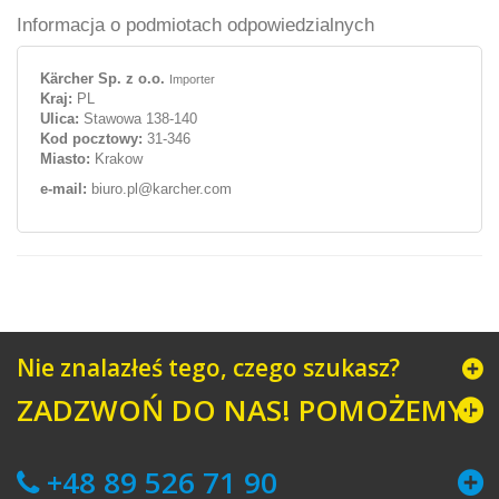
Informacja o podmiotach odpowiedzialnych
Kärcher Sp. z o.o.
Importer
Kraj:
PL
Ulica:
Stawowa 138-140
Kod pocztowy:
31-346
Miasto:
Krakow
e-mail:
biuro.pl@karcher.com
Nie znalazłeś tego, czego szukasz?
ZADZWOŃ DO NAS! POMOŻEMY!
+48 89 526 71 90