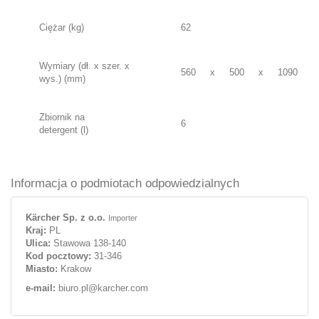
Ciężar (kg)
62
Wymiary (dł. x szer. x
560
x
500
x
1090
wys.) (mm)
Zbiornik na
6
detergent (l)
Informacja o podmiotach odpowiedzialnych
Kärcher Sp. z o.o.
Importer
Kraj:
PL
Ulica:
Stawowa 138-140
Kod pocztowy:
31-346
Miasto:
Krakow
e-mail:
biuro.pl@karcher.com