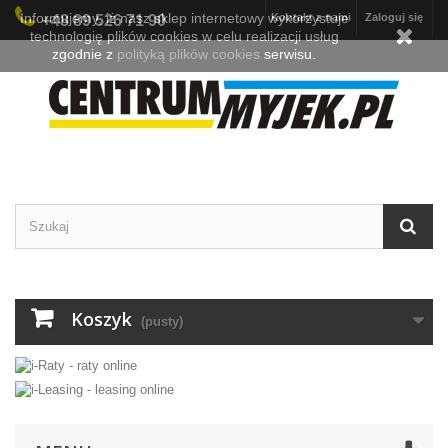
Informujemy, iż nasz sklep internetowy wykorzystuje
Kontakt z nami
Zaloguj się
+48 89 526 71 90
technologię plików cookies w celu realizacji usług
zgodnie z
polityką plików cookies
serwisu.
Koszyk
(pusty)