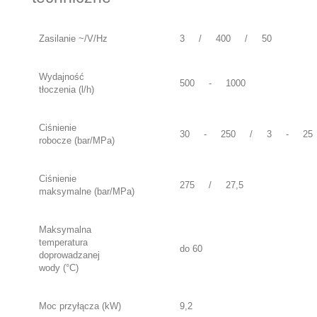
Zasilanie ~/V/Hz
3
/
400
/
50
Wydajność
500
-
1000
tłoczenia (l/h)
Ciśnienie
30
-
250
/
3
-
25
robocze (bar/MPa)
Ciśnienie
275
/
27,5
maksymalne (bar/MPa)
Maksymalna
temperatura
do 60
doprowadzanej
wody (°C)
Moc przyłącza (kW)
9,2