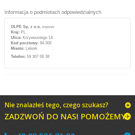
Informacja o podmiotach odpowiedzialnych
OLPE Sp. z o.o.
Importer
Kraj:
PL
Ulica:
Krzywoustego 14
Kod pocztowy:
84-300
Miasto:
Lebork
Telefon:
59 307 00 38
Nie znalazłeś tego, czego szukasz?
ZADZWOŃ DO NAS! POMOŻEMY!