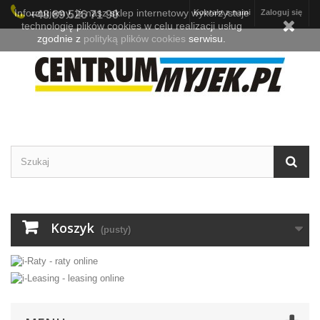
Informujemy, iż nasz sklep internetowy wykorzystuje
Kontakt z nami
Zaloguj się
+48 89 526 71 90
technologię plików cookies w celu realizacji usług
zgodnie z
polityką plików cookies
serwisu.
Koszyk
(pusty)