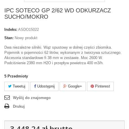
IPC SOTECO GP 2/62 WD ODKURZACZ
SUCHO/MOKRO
Indeks:
ASDO15022
Stan:
Nowy produkt
Dwa niezależne silniki. Wąż spustowy w dolnej części zbiornika.
Pojemnik o pojemności 62 litrów, wykonanym z tworzywa sztucznego.
Akcesoria standardowe fi 38 mm w zestawie. Moc 2600 W.
Podciśnienie 2380 mm H2O i przepływ powietrza 400 m3/h.
5
Przedmioty
Tweetuj
Udostępnij
Google+
Pinterest
Wyślij do znajomego
Drukuj
3 448,24 zł
brutto