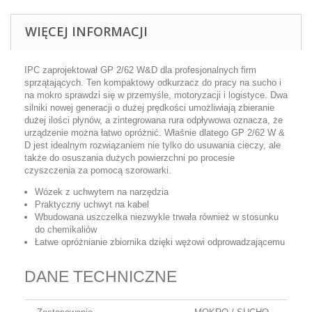
WIĘCEJ INFORMACJI
IPC zaprojektował
GP 2/62 W&D
dla profesjonalnych firm
sprzątających. Ten kompaktowy odkurzacz do pracy na sucho i
na mokro sprawdzi się w przemyśle, motoryzacji i logistyce. Dwa
silniki nowej generacji o dużej prędkości umożliwiają zbieranie
dużej ilości płynów, a zintegrowana rura odpływowa oznacza, że ​​
urządzenie można łatwo opróżnić. Właśnie dlatego GP 2/62 W &
D jest idealnym rozwiązaniem nie tylko do usuwania cieczy, ale
także do osuszania dużych powierzchni po procesie
czyszczenia za pomocą szorowarki.
Wózek z uchwytem na narzędzia
Praktyczny uchwyt na kabel
Wbudowana uszczelka niezwykle trwała również w stosunku
do chemikaliów
Łatwe opróżnianie zbiornika dzięki wężowi odprowadzającemu
DANE TECHNICZNE