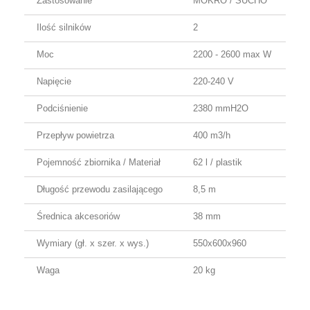
Zastosowanie
MOKRO / SUCHO
Ilość silników
2
Moc
2200 - 2600 max W
Napięcie
220-240 V
Podciśnienie
2380 mmH2O
Przepływ powietrza
400 m3/h
Pojemność zbiornika / Materiał
62 l / plastik
Długość przewodu zasilającego
8,5 m
Średnica akcesoriów
38 mm
Wymiary (gł. x szer. x wys.)
550x600x960
Waga
20 kg