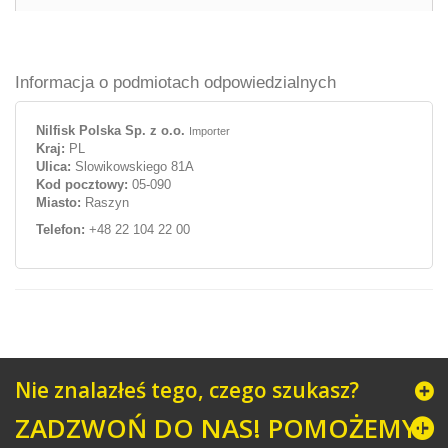
Informacja o podmiotach odpowiedzialnych
Nilfisk Polska Sp. z o.o.
Importer
Kraj:
PL
Ulica:
Slowikowskiego 81A
Kod pocztowy:
05-090
Miasto:
Raszyn
Telefon:
+48 22 104 22 00
Nie znalazłeś tego, czego szukasz?
ZADZWOŃ DO NAS! POMOŻEMY!