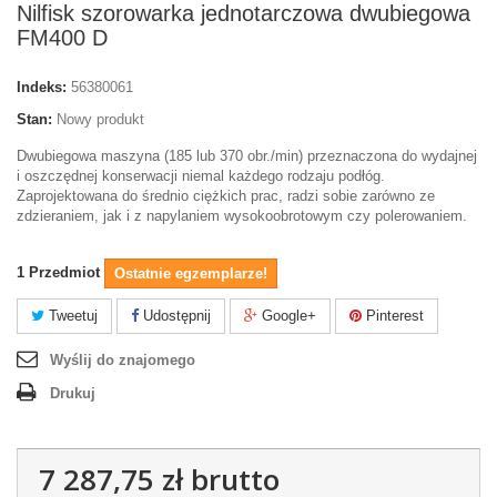
Nilfisk szorowarka jednotarczowa dwubiegowa
FM400 D
Indeks:
56380061
Stan:
Nowy produkt
Dwubiegowa maszyna (185 lub 370 obr./min) przeznaczona do wydajnej
i oszczędnej konserwacji niemal każdego rodzaju podłóg.
Zaprojektowana do średnio ciężkich prac, radzi sobie zarówno ze
zdzieraniem, jak i z napylaniem wysokoobrotowym czy polerowaniem.
1
Przedmiot
Ostatnie egzemplarze!
Tweetuj
Udostępnij
Google+
Pinterest
Wyślij do znajomego
Drukuj
7 287,75 zł
brutto