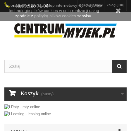
Informujemy, iż nasz sklep internetowy wykorzystuje
Kontakt z nami
Zaloguj się
+48 89 526 71 90
technologię plików cookies w celu realizacji usług
zgodnie z
polityką plików cookies
serwisu.
Koszyk
(pusty)