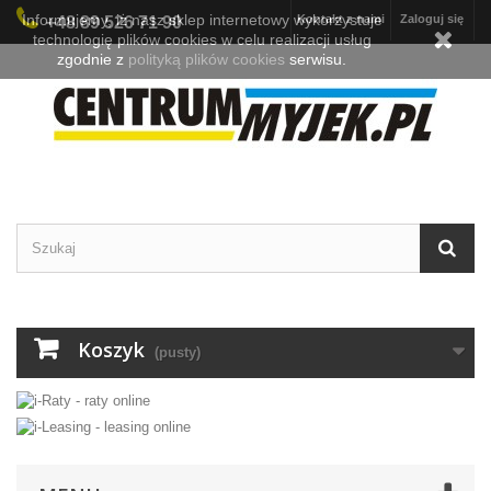
Informujemy, iż nasz sklep internetowy wykorzystuje
Kontakt z nami
Zaloguj się
+48 89 526 71 90
technologię plików cookies w celu realizacji usług
zgodnie z
polityką plików cookies
serwisu.
Koszyk
(pusty)