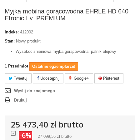
Myjka mobilna gorącowodna EHRLE HD 640
Etronic I v. PREMIUM
Indeks:
412002
Stan:
Nowy produkt
Wysokociśnieniowa myjka gorącowodna, palnik olejowy
1
Przedmiot
Ostatnie egzemplarze!
Tweetuj
Udostępnij
Google+
Pinterest
Wyślij do znajomego
Drukuj
25 473,40 zł
brutto
-6%
27 099,36 zł
brutto