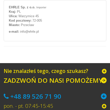
EHRLE Sp. z o.o.
Importer
Kraj:
PL
Ulica:
Warzymice 45
Kod pocztowy:
72-005
Miasto:
Przeclaw
e-mail:
info@ehrle.pl
Nie znalazłeś tego, czego szukasz?
ZADZWOŃ DO NAS! POMOŻEMY!
+48 89 526 71 90
pon. - pt. 07:45-15:45