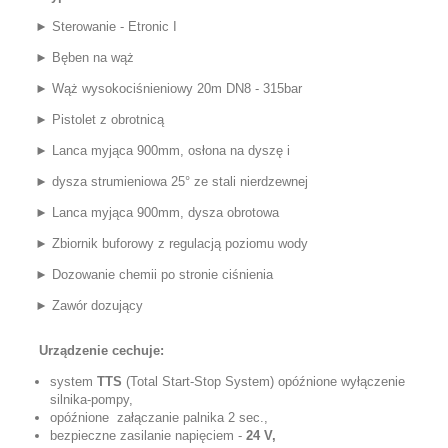
► Sterowanie - Etronic I
► Bęben na wąż
► Wąż wysokociśnieniowy 20m DN8 - 315bar
► Pistolet z obrotnicą
► Lanca myjąca 900mm, osłona na dyszę i
► dysza strumieniowa 25° ze stali nierdzewnej
► Lanca myjąca 900mm, dysza obrotowa
► Zbiornik buforowy z regulacją poziomu wody
► Dozowanie chemii po stronie ciśnienia
► Zawór dozujący
Urządzenie cechuje:
system
TTS
(Total Start-Stop System) opóźnione wyłączenie
silnika-pompy,
opóźnione załączanie palnika 2 sec.,
bezpieczne zasilanie napięciem -
24 V,