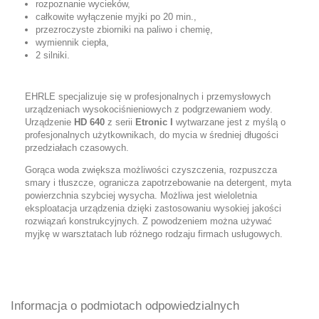
rozpoznanie wycieków,
całkowite wyłączenie myjki po 20 min.,
przezroczyste zbiorniki na paliwo i chemię,
wymiennik ciepła,
2 silniki.
EHRLE specjalizuje się w profesjonalnych i przemysłowych
urządzeniach wysokociśnieniowych z podgrzewaniem wody.
Urządzenie
HD 640
z serii
Etronic I
wytwarzane jest z myślą o
profesjonalnych użytkownikach, do mycia w średniej długości
przedziałach czasowych.
Gorąca woda zwiększa możliwości czyszczenia, rozpuszcza
smary i tłuszcze, ogranicza zapotrzebowanie na detergent, myta
powierzchnia szybciej wysycha. Możliwa jest wieloletnia
eksploatacja urządzenia dzięki zastosowaniu wysokiej jakości
rozwiązań konstrukcyjnych. Z powodzeniem można używać
myjkę w warsztatach lub różnego rodzaju firmach usługowych.
Informacja o podmiotach odpowiedzialnych