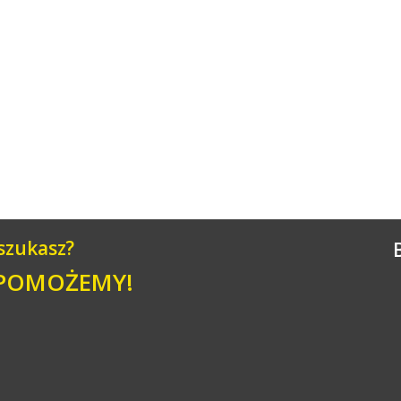
 szukasz?
 POMOŻEMY!