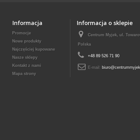
Informacja
Informacja o sklepie
Promocje
Centrum Myjek, ul. Towaro
Nowe produkty
Polska
Najczęściej kupowane
+48 89 526 71 90
Nasze sklepy
Kontakt z nami
E-mail:
biuro@centrummyjek
Mapa strony