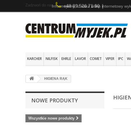
Zadzwoń do nas:
+48 89 526 71 90
|
Informujemy, iż nasz sklep internetowy wyk
KARCHER
NILFISK
EHRLE
LAVOR
COMET
VIPER
IPC
W
HIGIENA RĄK
HIGIE
NOWE PRODUKTY
Wszystkie nowe produkty