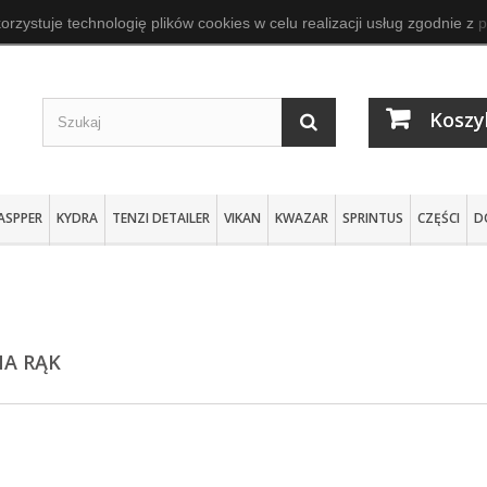
orzystuje technologię plików cookies w celu realizacji usług zgodnie z
p
Koszy
ASPPER
KYDRA
TENZI DETAILER
VIKAN
KWAZAR
SPRINTUS
CZĘŚCI
D
NA RĄK