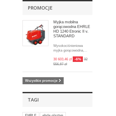
PROMOCJE
Myjka mobilna
gorącowodna EHRLE
HD 1240 Etronic II v.
STANDARD
Wysokociśnieniowa
myjka gorącowodna,...
-6%
30 603,46 zł
32
556,87 zł
Wszystkie promocje
TAGI
EHRLE
ehrle olsztyn