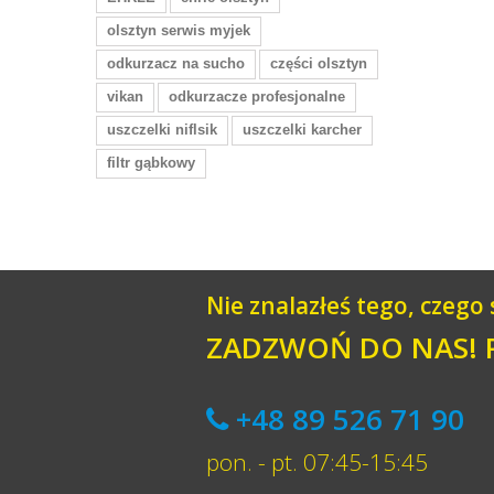
olsztyn serwis myjek
odkurzacz na sucho
części olsztyn
vikan
odkurzacze profesjonalne
uszczelki niflsik
uszczelki karcher
filtr gąbkowy
Nie znalazłeś tego, czego
ZADZWOŃ DO NAS!
+48 89 526 71 90
pon. - pt. 07:45-15:45