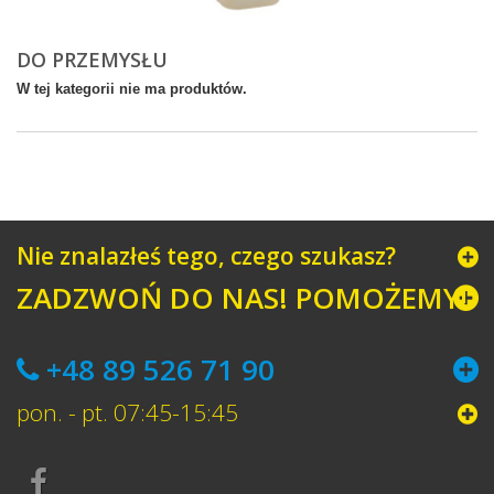
DO PRZEMYSŁU
W tej kategorii nie ma produktów.
Nie znalazłeś tego, czego szukasz?
ZADZWOŃ DO NAS! POMOŻEMY!
+48 89 526 71 90
pon. - pt. 07:45-15:45