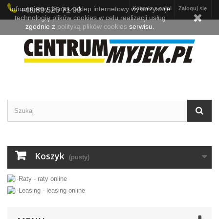
Informujemy, iż nasz sklep internetowy wykorzystuje
Kontakt z nami
Zaloguj się
+48 89 526 71 90
technologię plików cookies w celu realizacji usług
zgodnie z
polityką plików cookies
serwisu.
Koszyk
(pusty)