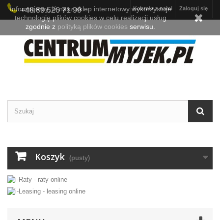
Informujemy, iż nasz sklep internetowy wykorzystuje
Kontakt z nami
Zaloguj się
+48 89 526 71 90
technologię plików cookies w celu realizacji usług
zgodnie z
polityką plików cookies
serwisu.
Koszyk
(pusty)