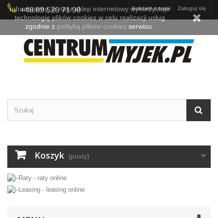
Informujemy, iż nasz sklep internetowy wykorzystuje
Kontakt z nami
Zaloguj się
+48 89 526 71 90
technologię plików cookies w celu realizacji usług
zgodnie z
polityką plików cookies
serwisu.
Koszyk
(pusty)